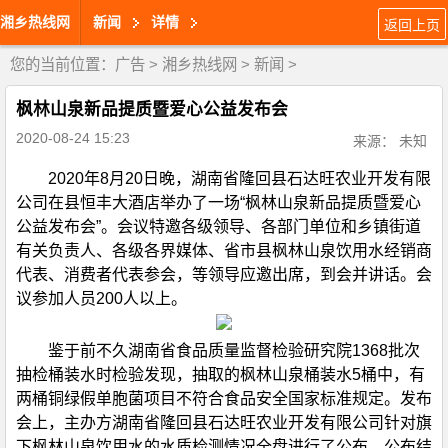
湘乡热线网
新闻
详情
返回上页
您的当前位置：
广告
>
湘乡热线网
>
新闻
>
枫林山泉新品提质暨爱心公益发布会
2020-08-24 15:23
来源： 未知
2020年8月20日晚，湖南省隆回县石达旺农业开发有限
公司在县恒丰大酒店举办了一场“枫林山泉新品提质暨爱心
公益发布会”。会议特邀各级领导、各部门单位和乡镇街道
有关负责人、各级各界媒体、省市县枫林山泉饮用水经销商
代表、消费者代表参会，等领导应邀出席，到会并讲话。会
议参加人员200人以上。
鉴于前不久湖南省食品质量监督检验研究院1368批次
抽检桶装水时检验发现，抽取的枫林山泉桶装水5桶中，有
两桶铜绿假单胞菌项目不符合食品安全国家标准规定。发布
会上，主办方湖南省隆回县石达旺农业开发有限公司针对旗
下枫林山泉饮用水的水质检测情况全盘进行了公布。公布结