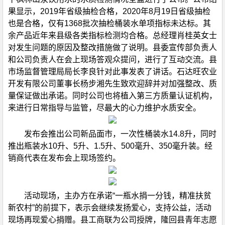
果显示，2019年省级抽检合格，2020年8月19日省级抽检
也是合格，仅有1368批次抽检桶装水单项指标未达标。其
余产品近年来县级各类指标检测均合格。总经理肖桂英女士
对发生问题的原因及整改措施做了说明。县委宣传部负责人
和公司负责人在会上现场答观众提问，进行了互动交流。县
市场监督管理局局长李良针对此事发表了讲话。石达旺农业
开发有限公司董事长杨步湘先生致欢迎辞并对加强整改、质
量保证做出承诺。同时公司也将植入第三方质量认证机构，
来进行日常指导与监管，尽最大的心力维护水质安全。
发布会推出公司新品面市，一次性桶装水14.8升，同时
推出瓶装水10升、5升、1.5升、500毫升、350毫升装。经
销商代表在发布会上现场签约。
活动现场，主办方在承诺“一瓶水捐一分钱，精准扶贫
新农村”的前提下，表示会继续发扬爱心，支持公益，活动
现场再现爱心捐赠。县工商联为公司授牌，隆回县青年志愿