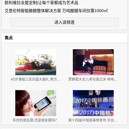
欧利维拉全屋定制|让每个家都成为艺术品
艾恩伦特智能酿醋整体解决方案 万吨酿醋车间仅需1000㎡
进入该频道
焦点
45岁港姐三亚办盛大婚礼 男方是蒙古富商图
贾静雯大女儿考长笛过关 咘咘拿奖杯可爱
失控的朋友圈 还是朋友圈吗？
第十四届中国慈善榜发布 乐信旗下分期乐获慈善榜样